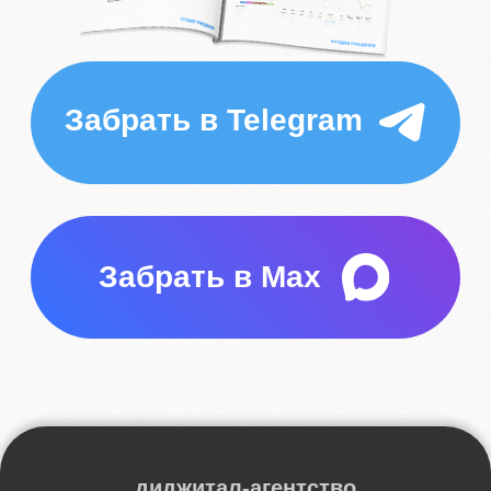
Забрать в Max
диджитал-агентство
СТУДИЯ ГРИЦЕНКО
ИП Самончик
Наталья Дмитриевна
ИНН: 650623380052
ОГРНИП 323270000054040
Обработка данных
Политика конфиденциальности