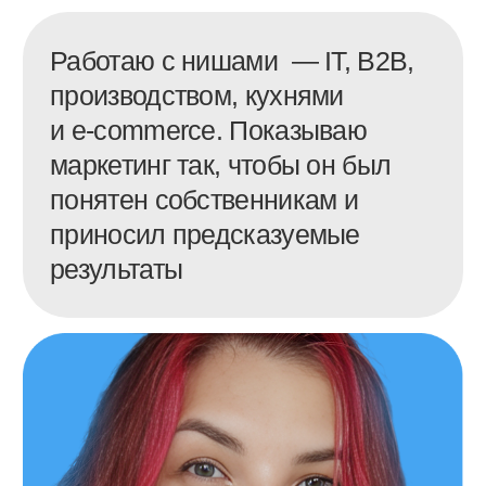
и читать разборы
диджитал-агентство
СТУДИЯ ГРИЦЕНКО
ИП Самончик
Наталья Дмитриевна
ИНН: 650623380052
ОГРНИП 323270000054040
Обработка данных
Политика конфиденциальности