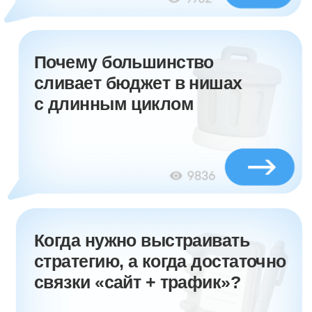
на Tелеграм-канал
Канал для собственников и маркетологов, которые
хотят понимать, что действительно приносит продажи
Автор канала
Я —
Наталья,
руководитель
агентства
«Студия Гриценко»
Работаю с нишами — IT, B2B,
производством, кухнями
и e-commerce. Показываю
маркетинг так, чтобы он был