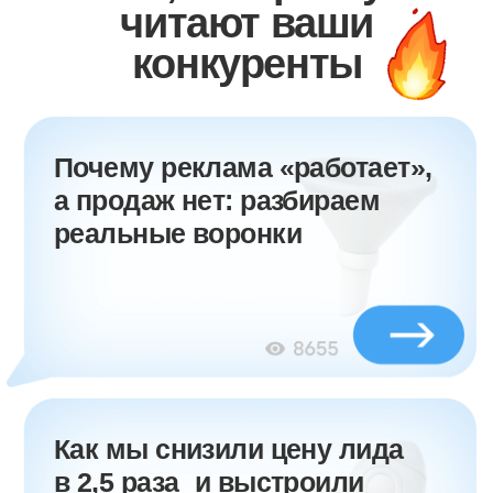
Как мы снизили цену лида
в 2,5 раза и выстроили
системный поток заявок для
кухонь на заказ в Санкт-
Петербурге
Как искать B2B-аудиторию,
если мы не тортики продаём,
а, скажем, промышленное
оборудование или опт
на тонны?
Косвенные сигналы
аналитики