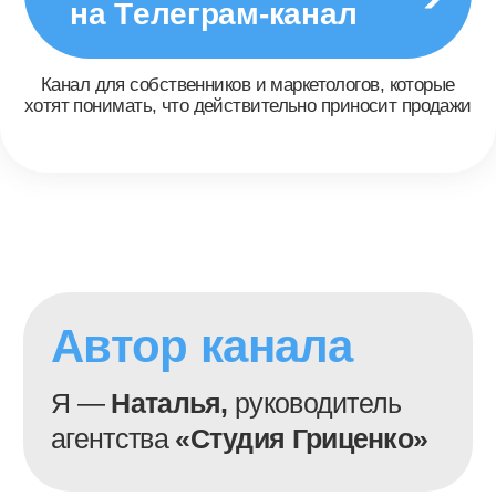
На канале:
Только системный подход:
стратегия → воронка →
аналитика → трафик →
масштабирование
Никаких догадок. Никаких
«попробуем». Только то,
что работает.
Перейти в канал